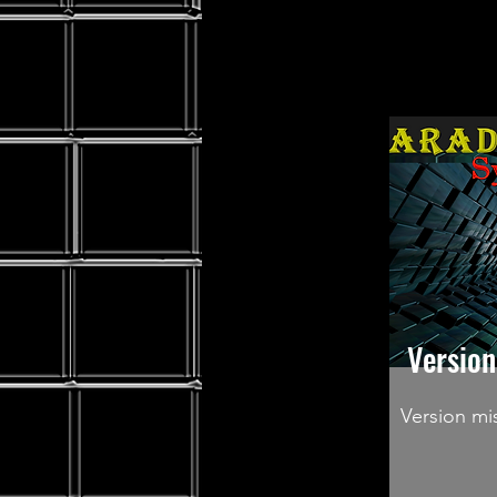
Version
Version mis