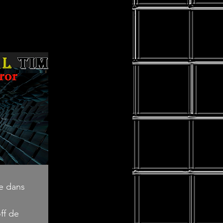
ée dans
ff de