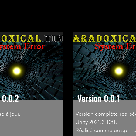
 0.0.2
Version 0.0.1
e à jour.
Version complète réalis
Unity 2021.3.10f1.
Réalisé comme un spin-o