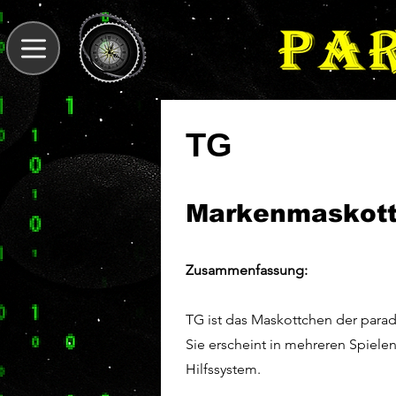
TG
Markenmaskot
Zusammenfassung:
TG ist das Maskottchen der parad
Sie erscheint in mehreren Spielen
Hilfssystem.